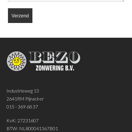
Industrieweg 13
2641RM Pijnacker
015 - 369 68 37
KvK: 27231607
BTW: NL800041367B01