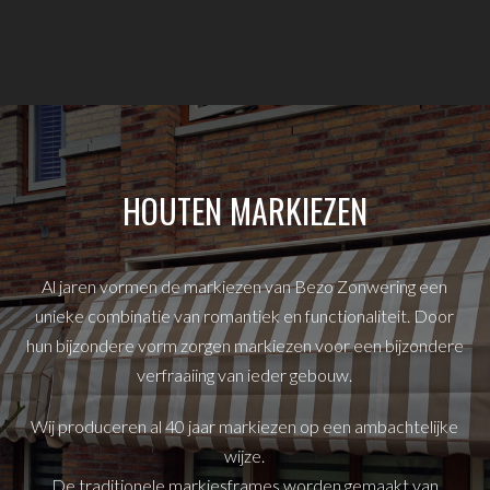
HOUTEN MARKIEZEN
Al jaren vormen de markiezen van Bezo Zonwering een
unieke combinatie van romantiek en functionaliteit. Door
hun bijzondere vorm zorgen markiezen voor een bijzondere
verfraaiing van ieder gebouw.
Wij produceren al 40 jaar markiezen op een ambachtelijke
wijze.
De traditionele markiesframes worden gemaakt van